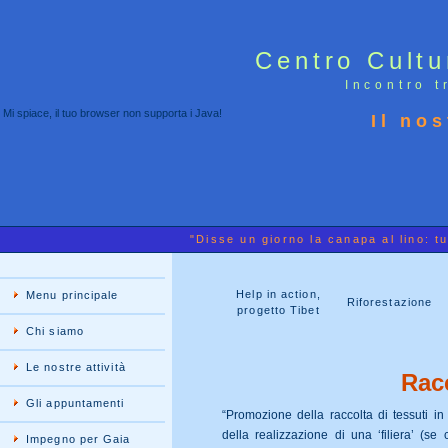
Centro Cult
Incontro t
Mi spiace, il tuo browser non supporta i Java!
Il no
"Disse un giorno la canapa al lino: tu
Help in action,
Menu principale
Riforestazione
progetto Tibet
Chi siamo
Le nostre attività
Racc
Gli appuntamenti
“Promozione della raccolta di tessuti 
della realizzazione di una ‘filiera’ (
Impegno per Gaia